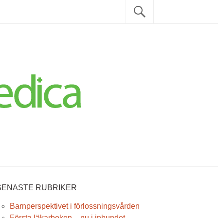
Sök
Sök
efter:
SENASTE RUBRIKER
Barnperspektivet i förlossningsvården
Första läkarboken – nu i inbundet