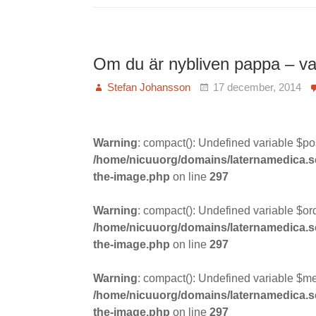
Om du är nybliven pappa – va
Stefan Johansson
17 december, 2014
Warning
: compact(): Undefined variable $po
/home/nicuuorg/domains/laternamedica.se/
the-image.php
on line
297
Warning
: compact(): Undefined variable $ord
/home/nicuuorg/domains/laternamedica.se/
the-image.php
on line
297
Warning
: compact(): Undefined variable $m
/home/nicuuorg/domains/laternamedica.se/
the-image.php
on line
297