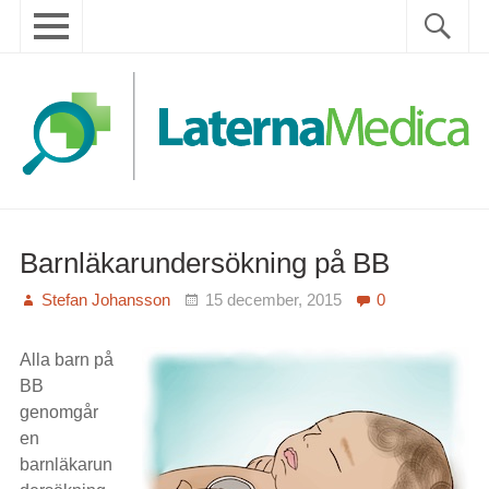
Skip
Primary
Sök
Sök
to
menu
efter:
content
Menu
Senaste inlägg
Rubriker
Taggar
Första
Barnläkarundersökning på BB
läkarboken
Stefan Johansson
15 december, 2015
0
Om detta projekt
Alla barn på
BB
genomgår
en
barnläkarun