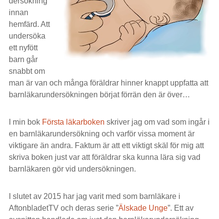
dersökning
innan
hemfärd. Att
undersöka
ett nyfött
barn går
snabbt om
man är van och många föräldrar hinner knappt uppfatta att
barnläkarundersökningen börjat förrän den är över…
I min bok
Första läkarboken
skriver jag om vad som ingår i
en barnläkarundersökning och varför vissa moment är
viktigare än andra. Faktum är att ett viktigt skäl för mig att
skriva boken just var att föräldrar ska kunna lära sig vad
barnläkaren gör vid undersökningen.
I slutet av 2015 har jag varit med som barnläkare i
AftonbladetTV och deras serie ”
Älskade Unge
”. Ett av