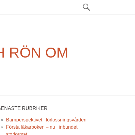
Sök
Sök
efter:
SENASTE RUBRIKER
Barnperspektivet i förlossningsvården
Första läkarboken – nu i inbundet
storformat