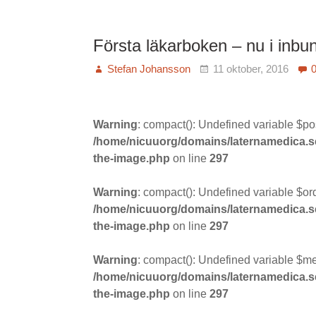
Första läkarboken – nu i inbu
Stefan Johansson
11 oktober, 2016
Warning
: compact(): Undefined variable $po
/home/nicuuorg/domains/laternamedica.se/
the-image.php
on line
297
Warning
: compact(): Undefined variable $ord
/home/nicuuorg/domains/laternamedica.se/
the-image.php
on line
297
Warning
: compact(): Undefined variable $m
/home/nicuuorg/domains/laternamedica.se/
the-image.php
on line
297